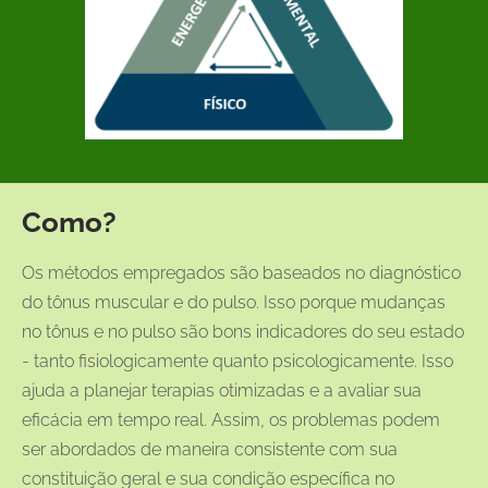
Como?
Os métodos empregados são baseados no diagnóstico
do tônus muscular e do pulso. Isso porque mudanças
no tônus e no pulso são bons indicadores do seu estado
- tanto fisiologicamente quanto psicologicamente. Isso
ajuda a planejar terapias otimizadas e a avaliar sua
eficácia em tempo real. Assim, os problemas podem
ser abordados de maneira consistente com sua
constituição geral e sua condição específica no