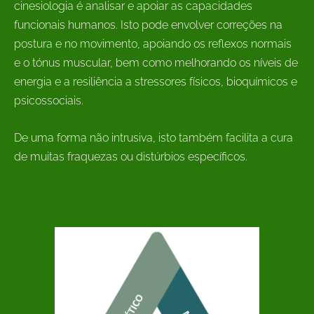
cinesiologia é
analisar
e apoiar as
capacidades
funcionais
humanos.
Isto pode envolver correções na
postura e no movimento, apoiando os reflexos normais
e o tónus muscular, bem como melhorando os níveis de
energia e a resiliência a stressores físicos, bioquímicos e
psicossociais.
De uma forma não intrusiva, isto também facilita a cura
de muitas fraquezas ou distúrbios específicos.