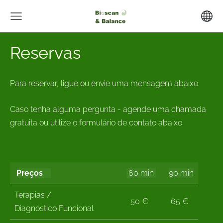
Reservas
Para reservar, ligue ou envie uma mensagem abaixo.
Caso tenha alguma pergunta - agende uma chamada
gratuita ou utilize o formulário de contato abaixo.
Preços
60 min
90 min
Terapias /
50 €
65 €
Diagnóstico Funcional